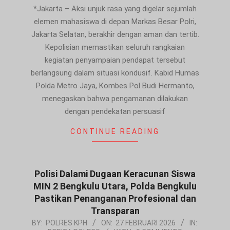
28
*Jakarta – Aksi unjuk rasa yang digelar sejumlah
elemen mahasiswa di depan Markas Besar Polri,
Jakarta Selatan, berakhir dengan aman dan tertib.
Kepolisian memastikan seluruh rangkaian
kegiatan penyampaian pendapat tersebut
berlangsung dalam situasi kondusif. Kabid Humas
Polda Metro Jaya, Kombes Pol Budi Hermanto,
menegaskan bahwa pengamanan dilakukan
dengan pendekatan persuasif
CONTINUE READING
Polisi Dalami Dugaan Keracunan Siswa
MIN 2 Bengkulu Utara, Polda Bengkulu
Pastikan Penanganan Profesional dan
Transparan
2026-
BY:
POLRES KPH
ON:
27 FEBRUARI 2026
IN: