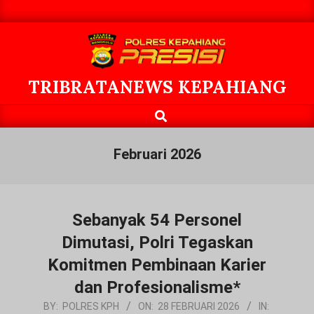
Skip
to
content
TRIBRATANEWS KEPAHIANG
Search
Primary
Navigation
Menu
Februari 2026
Sebanyak 54 Personel
Dimutasi, Polri Tegaskan
Komitmen Pembinaan Karier
dan Profesionalisme*
2026-
BY:
POLRES KPH
ON:
28 FEBRUARI 2026
IN: