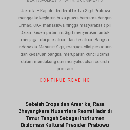
BERITA POLRES
WITH:
0 COMMENTS
02-
26
Jakarta – Kapolri Jenderal Listyo Sigit Prabowo
menggelar kegiatan buka puasa bersama dengan
Ormas, OKP, mahasiswa hingga masyarakat sipil.
Dalam kesempatan ini, Sigit menyerukan untuk
menjaga nilai persatuan dan kesatuan Bangsa
Indonesia. Menurut Sigit, menjaga nilai persatuan
dan kesatuan bangsa, merupakan kunci utama
dalam mendukung dan menyukseskan seluruh
program
CONTINUE READING
Setelah Eropa dan Amerika, Rasa
Bhayangkara Nusantara Resmi Hadir di
Timur Tengah Sebagai Instrumen
Diplomasi Kultural Presiden Prabowo