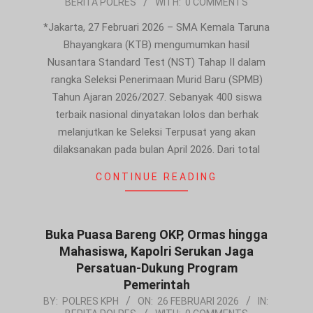
BERITA POLRES
WITH:
0 COMMENTS
02-
27
*Jakarta, 27 Februari 2026 – SMA Kemala Taruna
Bhayangkara (KTB) mengumumkan hasil
Nusantara Standard Test (NST) Tahap II dalam
rangka Seleksi Penerimaan Murid Baru (SPMB)
Tahun Ajaran 2026/2027. Sebanyak 400 siswa
terbaik nasional dinyatakan lolos dan berhak
melanjutkan ke Seleksi Terpusat yang akan
dilaksanakan pada bulan April 2026. Dari total
CONTINUE READING
Buka Puasa Bareng OKP, Ormas hingga
Mahasiswa, Kapolri Serukan Jaga
Persatuan-Dukung Program
Pemerintah
2026-
BY:
POLRES KPH
ON:
26 FEBRUARI 2026
IN: