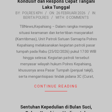
Kondusif dan Respons Cepat Tangani
Laka Tunggal
2026-
BY:
POLRES KPH
ON:
26 FEBRUARI 2026
IN:
BERITA POLRES
WITH:
0 COMMENTS
02-
26
TBNews,Kepahiang – Dalam rangka menjaga
situasi keamanan dan ketertiban masyarakat
(Kamtibmas), Unit Patroli Satuan Samapta Polres
Kepahiang melaksanakan kegiatan patroli pasar
tumpah pada Rabu (25/02/2026) pukul 17.00 WIB
hingga selesai. Kegiatan patroli tersebut
menyasar wilayah hukum Polres Kepahiang,
khususnya area Pasar Tumpah (penjual takjil),
serta mengantisipasi tindak pidana 3C (Curat,
CONTINUE READING
Sentuhan Kepedulian di Bulan Suci,