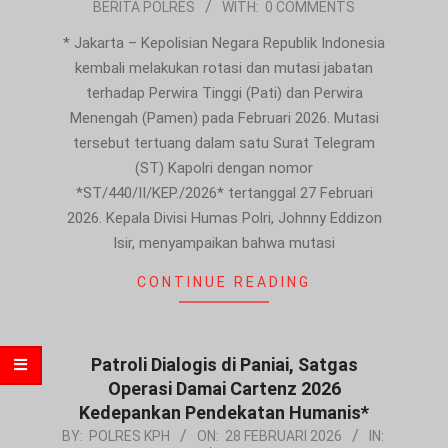
BERITA POLRES
WITH:
0 COMMENTS
02-
28
* Jakarta – Kepolisian Negara Republik Indonesia
kembali melakukan rotasi dan mutasi jabatan
terhadap Perwira Tinggi (Pati) dan Perwira
Menengah (Pamen) pada Februari 2026. Mutasi
tersebut tertuang dalam satu Surat Telegram
(ST) Kapolri dengan nomor
*ST/440/II/KEP./2026* tertanggal 27 Februari
2026. Kepala Divisi Humas Polri, Johnny Eddizon
Isir, menyampaikan bahwa mutasi
CONTINUE READING
Patroli Dialogis di Paniai, Satgas
Operasi Damai Cartenz 2026
Kedepankan Pendekatan Humanis*
2026-
BY:
POLRES KPH
ON:
28 FEBRUARI 2026
IN: