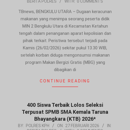
BERITA POLRES
WITH:
0 COMMENTS
02-
27
TBnews, BENGKULU UTARA – Dugaan keracunan
makanan yang menimpa seorang peserta didik
MIN 2 Bengkulu Utara di Kecamatan Ketahun
tengah dalam penanganan aparat kepolisian dan
pihak terkait. Peristiwa tersebut terjadi pada
Kamis (26/02/2026) sekitar pukul 13.30 WIB,
setelah korban diduga mengonsumsi makanan
program Makan Bergizi Gratis (MBG) yang
dibagikan di
CONTINUE READING
400 Siswa Terbaik Lolos Seleksi
Terpusat SPMB SMA Kemala Taruna
Bhayangkara (KTB) 2026*
2026-
BY:
POLRES KPH
ON:
27 FEBRUARI 2026
IN: