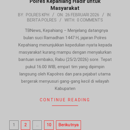
Polres Kepahiang Hadir untuk
Masyarakat
2026-
BY:
POLRES KPH
ON:
26 FEBRUARI 2026
IN:
BERITA POLRES
WITH:
0 COMMENTS
02-
26
TBNews, Kepahiang – Menjelang datangnya
bulan suci Ramadhan 1447 H, jajaran Polres
Kepahiang menunjukkan kepedulian nyata kepada
masyarakat kurang mampu dengan menyalurkan
bantuan sembako, Rabu (25/2/2026) sore. Tepat
pukul 16.00 WIB, empat tim yang dipimpin
langsung oleh Kapolres dan para pejabat utama
bergerak menyusuri gang-gang kecil di wilayah
Kabupaten
CONTINUE READING
Paginasi
1
2
…
10
Berikutnya