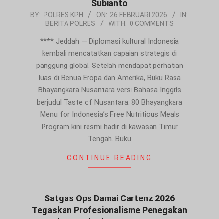
Subianto
2026-
BY:
POLRES KPH
ON:
26 FEBRUARI 2026
IN:
BERITA POLRES
WITH:
0 COMMENTS
02-
26
**** Jeddah — Diplomasi kultural Indonesia
kembali mencatatkan capaian strategis di
panggung global. Setelah mendapat perhatian
luas di Benua Eropa dan Amerika, Buku Rasa
Bhayangkara Nusantara versi Bahasa Inggris
berjudul Taste of Nusantara: 80 Bhayangkara
Menu for Indonesia’s Free Nutritious Meals
Program kini resmi hadir di kawasan Timur
Tengah. Buku
CONTINUE READING
Satgas Ops Damai Cartenz 2026
Tegaskan Profesionalisme Penegakan