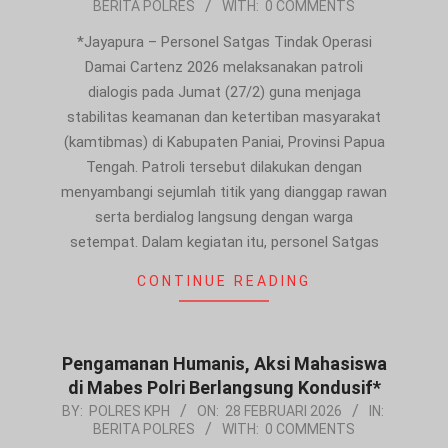
BERITA POLRES
WITH:
0 COMMENTS
02-
28
*Jayapura – Personel Satgas Tindak Operasi
Damai Cartenz 2026 melaksanakan patroli
dialogis pada Jumat (27/2) guna menjaga
stabilitas keamanan dan ketertiban masyarakat
(kamtibmas) di Kabupaten Paniai, Provinsi Papua
Tengah. Patroli tersebut dilakukan dengan
menyambangi sejumlah titik yang dianggap rawan
serta berdialog langsung dengan warga
setempat. Dalam kegiatan itu, personel Satgas
CONTINUE READING
Pengamanan Humanis, Aksi Mahasiswa
di Mabes Polri Berlangsung Kondusif*
2026-
BY:
POLRES KPH
ON:
28 FEBRUARI 2026
IN:
BERITA POLRES
WITH:
0 COMMENTS
02-