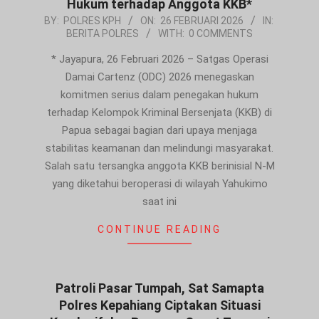
Hukum terhadap Anggota KKB*
2026-
BY:
POLRES KPH
ON:
26 FEBRUARI 2026
IN:
BERITA POLRES
WITH:
0 COMMENTS
02-
26
* Jayapura, 26 Februari 2026 – Satgas Operasi
Damai Cartenz (ODC) 2026 menegaskan
komitmen serius dalam penegakan hukum
terhadap Kelompok Kriminal Bersenjata (KKB) di
Papua sebagai bagian dari upaya menjaga
stabilitas keamanan dan melindungi masyarakat.
Salah satu tersangka anggota KKB berinisial N-M
yang diketahui beroperasi di wilayah Yahukimo
saat ini
CONTINUE READING
Patroli Pasar Tumpah, Sat Samapta
Polres Kepahiang Ciptakan Situasi