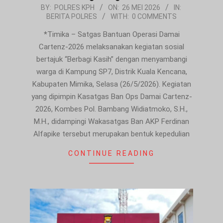
2026-
BY:
POLRES KPH
ON:
26 MEI 2026
IN:
BERITA POLRES
WITH:
0 COMMENTS
05-
26
*Timika – Satgas Bantuan Operasi Damai
Cartenz-2026 melaksanakan kegiatan sosial
bertajuk “Berbagi Kasih” dengan menyambangi
warga di Kampung SP7, Distrik Kuala Kencana,
Kabupaten Mimika, Selasa (26/5/2026). Kegiatan
yang dipimpin Kasatgas Ban Ops Damai Cartenz-
2026, Kombes Pol. Bambang Widiatmoko, S.H.,
M.H., didampingi Wakasatgas Ban AKP Ferdinan
Alfapike tersebut merupakan bentuk kepedulian
CONTINUE READING