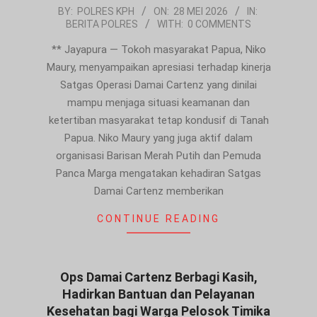
2026-
BY:
POLRES KPH
ON:
28 MEI 2026
IN:
BERITA POLRES
WITH:
0 COMMENTS
05-
28
** Jayapura — Tokoh masyarakat Papua, Niko
Maury, menyampaikan apresiasi terhadap kinerja
Satgas Operasi Damai Cartenz yang dinilai
mampu menjaga situasi keamanan dan
ketertiban masyarakat tetap kondusif di Tanah
Papua. Niko Maury yang juga aktif dalam
organisasi Barisan Merah Putih dan Pemuda
Panca Marga mengatakan kehadiran Satgas
Damai Cartenz memberikan
CONTINUE READING
Ops Damai Cartenz Berbagi Kasih,
Hadirkan Bantuan dan Pelayanan
Kesehatan bagi Warga Pelosok Timika