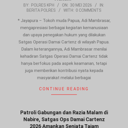
2026-
BY:
POLRES KPH
ON:
30 MEI 2026
IN:
BERITA POLRES
WITH:
0 COMMENTS
05-
30
* Jayapura – Tokoh muda Papua, Adi Mambrasar,
mengapresiasi berbagai kegiatan kemanusiaan
dan upaya penegakan hukum yang dilakukan
Satgas Operasi Damai Cartenz di wilayah Papua.
Dalam keterangannya, Adi Mambrasar menilai
kehadiran Satgas Operasi Damai Cartenz tidak
hanya berfokus pada aspek keamanan, tetapi
juga memberikan kontribusi nyata kepada
masyarakat melalui berbagai
CONTINUE READING
Patroli Gabungan dan Razia Malam di
Nabire, Satgas Ops Damai Cartenz
2026 Amankan Senjata Tajam