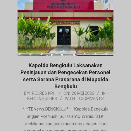
Kapolda Bengkulu Laksanakan
Peninjauan dan Pengecekan Personel
serta Sarana Prasarana di Mapolda
Bengkulu
2026-
BY:
POLRES KPH
ON:
26 MEI 2026
IN:
BERITA POLRES
WITH:
0 COMMENTS
05-
26
* *TBNews,BENGKULU* — Kapolda Bengkulu
Brigjen Pol Yudhi Sulistianto Wahid, S.I.K.
melaksanakan peninjauan dan pengecekan