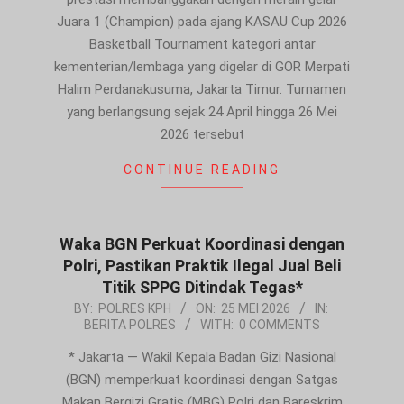
Juara 1 (Champion) pada ajang KASAU Cup 2026
Basketball Tournament kategori antar
kementerian/lembaga yang digelar di GOR Merpati
Halim Perdanakusuma, Jakarta Timur. Turnamen
yang berlangsung sejak 24 April hingga 26 Mei
2026 tersebut
CONTINUE READING
Waka BGN Perkuat Koordinasi dengan
Polri, Pastikan Praktik Ilegal Jual Beli
Titik SPPG Ditindak Tegas*
2026-
BY:
POLRES KPH
ON:
25 MEI 2026
IN:
BERITA POLRES
WITH:
0 COMMENTS
05-
25
* Jakarta — Wakil Kepala Badan Gizi Nasional
(BGN) memperkuat koordinasi dengan Satgas
Makan Bergizi Gratis (MBG) Polri dan Bareskrim