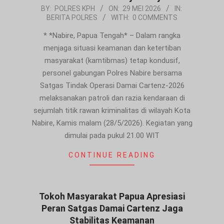
2026-
BY:
POLRES KPH
ON:
29 MEI 2026
IN:
BERITA POLRES
WITH:
0 COMMENTS
05-
29
* *Nabire, Papua Tengah* – Dalam rangka
menjaga situasi keamanan dan ketertiban
masyarakat (kamtibmas) tetap kondusif,
personel gabungan Polres Nabire bersama
Satgas Tindak Operasi Damai Cartenz-2026
melaksanakan patroli dan razia kendaraan di
sejumlah titik rawan kriminalitas di wilayah Kota
Nabire, Kamis malam (28/5/2026). Kegiatan yang
dimulai pada pukul 21.00 WIT
CONTINUE READING
Tokoh Masyarakat Papua Apresiasi
Peran Satgas Damai Cartenz Jaga
Stabilitas Keamanan