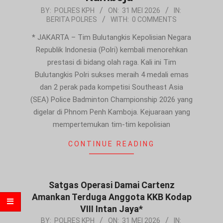
2026-
BY:
POLRES KPH
ON:
31 MEI 2026
IN:
BERITA POLRES
WITH:
0 COMMENTS
05-
31
* JAKARTA – Tim Bulutangkis Kepolisian Negara
Republik Indonesia (Polri) kembali menorehkan
prestasi di bidang olah raga. Kali ini Tim
Bulutangkis Polri sukses meraih 4 medali emas
dan 2 perak pada kompetisi Southeast Asia
(SEA) Police Badminton Championship 2026 yang
digelar di Phnom Penh Kamboja. Kejuaraan yang
mempertemukan tim-tim kepolisian
CONTINUE READING
Satgas Operasi Damai Cartenz
Amankan Terduga Anggota KKB Kodap
VIII Intan Jaya*
2026-
BY:
POLRES KPH
ON:
31 MEI 2026
IN: