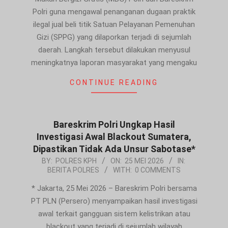
Polri guna mengawal penanganan dugaan praktik
ilegal jual beli titik Satuan Pelayanan Pemenuhan
Gizi (SPPG) yang dilaporkan terjadi di sejumlah
daerah. Langkah tersebut dilakukan menyusul
meningkatnya laporan masyarakat yang mengaku
CONTINUE READING
Bareskrim Polri Ungkap Hasil
Investigasi Awal Blackout Sumatera,
Dipastikan Tidak Ada Unsur Sabotase*
2026-
BY:
POLRES KPH
ON:
25 MEI 2026
IN:
BERITA POLRES
WITH:
0 COMMENTS
05-
25
* Jakarta, 25 Mei 2026 – Bareskrim Polri bersama
PT PLN (Persero) menyampaikan hasil investigasi
awal terkait gangguan sistem kelistrikan atau
blackout yang terjadi di sejumlah wilayah