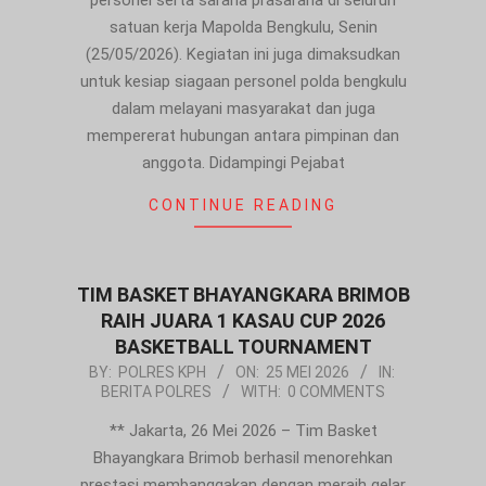
personel serta sarana prasarana di seluruh
satuan kerja Mapolda Bengkulu, Senin
(25/05/2026). Kegiatan ini juga dimaksudkan
untuk kesiap siagaan personel polda bengkulu
dalam melayani masyarakat dan juga
mempererat hubungan antara pimpinan dan
anggota. Didampingi Pejabat
CONTINUE READING
TIM BASKET BHAYANGKARA BRIMOB
RAIH JUARA 1 KASAU CUP 2026
BASKETBALL TOURNAMENT
2026-
BY:
POLRES KPH
ON:
25 MEI 2026
IN:
BERITA POLRES
WITH:
0 COMMENTS
05-
25
** Jakarta, 26 Mei 2026 – Tim Basket
Bhayangkara Brimob berhasil menorehkan
prestasi membanggakan dengan meraih gelar