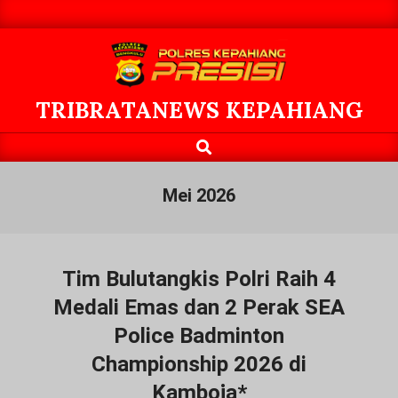
Skip
to
content
TRIBRATANEWS KEPAHIANG
Search
Primary
Navigation
Menu
Mei 2026
Tim Bulutangkis Polri Raih 4
Medali Emas dan 2 Perak SEA
Police Badminton
Championship 2026 di
Kamboja*