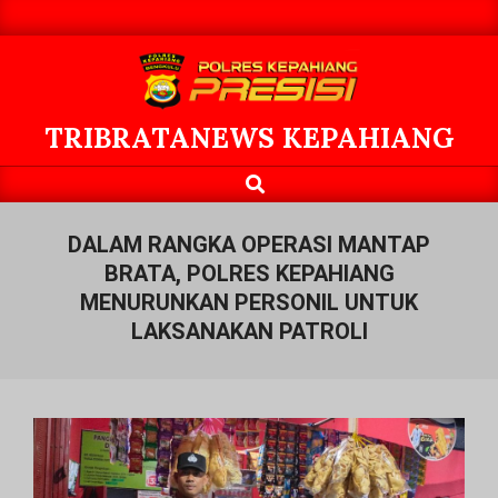
Skip
to
content
TRIBRATANEWS KEPAHIANG
Search
Primary
Navigation
Menu
DALAM RANGKA OPERASI MANTAP
BRATA, POLRES KEPAHIANG
MENURUNKAN PERSONIL UNTUK
LAKSANAKAN PATROLI