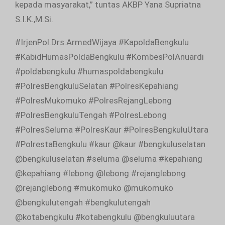
kepada masyarakat,” tuntas AKBP Yana Supriatna
S.I.K.,M.Si.
#IrjenPol.Drs.ArmedWijaya #KapoldaBengkulu
#KabidHumasPoldaBengkulu #KombesPolAnuardi
#poldabengkulu #humaspoldabengkulu
#PolresBengkuluSelatan #PolresKepahiang
#PolresMukomuko #PolresRejangLebong
#PolresBengkuluTengah #PolresLebong
#PolresSeluma #PolresKaur #PolresBengkuluUtara
#PolrestaBengkulu #kaur @kaur #bengkuluselatan
@bengkuluselatan #seluma @seluma #kepahiang
@kepahiang #lebong @lebong #rejanglebong
@rejanglebong #mukomuko @mukomuko
@bengkulutengah #bengkulutengah
@kotabengkulu #kotabengkulu @bengkuluutara