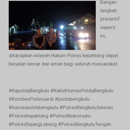
Dengan
langkah
preventif
seperti
ini,
diharapkan wilayah Hukum Polres kepahiang dapat
berjalan lancar dan aman bagi seluruh masyarakat.
#KapoldaBengkulu #KabidHumasPoldaBengkulu
#KombesPolAnuardi #poldabengkulu
#humaspoldabengkulu #PolresBengkuluSelatan
#PolresKepahiang #PolresMukomuko
#PolresRejangLebong #PolresBengkuluTengah