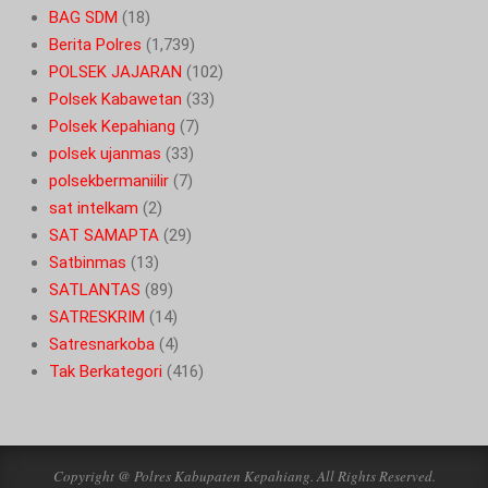
BAG SDM
(18)
Berita Polres
(1,739)
POLSEK JAJARAN
(102)
Polsek Kabawetan
(33)
Polsek Kepahiang
(7)
polsek ujanmas
(33)
polsekbermaniilir
(7)
sat intelkam
(2)
SAT SAMAPTA
(29)
Satbinmas
(13)
SATLANTAS
(89)
SATRESKRIM
(14)
Satresnarkoba
(4)
Tak Berkategori
(416)
Copyright @ Polres Kabupaten Kepahiang. All Rights Reserved.