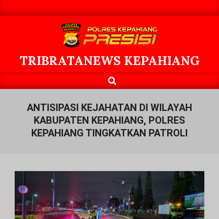
Skip
to
content
TRIBRATANEWS KEPAHIANG
Search
Primary
Navigation
Menu
ANTISIPASI KEJAHATAN DI WILAYAH
KABUPATEN KEPAHIANG, POLRES
KEPAHIANG TINGKATKAN PATROLI