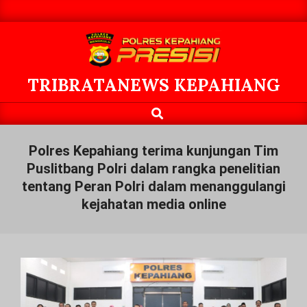
Skip
to
content
TRIBRATANEWS KEPAHIANG
Search
Primary
Navigation
Menu
Polres Kepahiang terima kunjungan Tim
Puslitbang Polri dalam rangka penelitian
tentang Peran Polri dalam menanggulangi
kejahatan media online