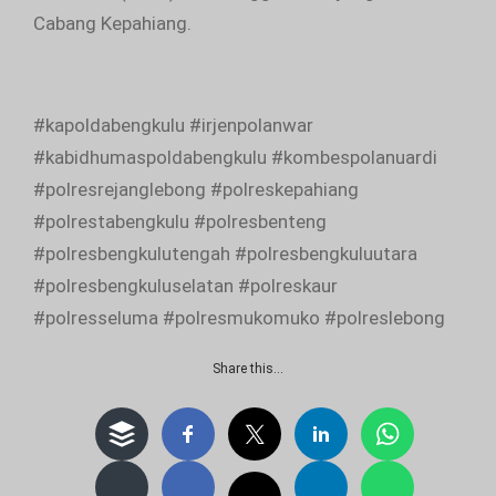
Cabang Kepahiang.
#kapoldabengkulu #irjenpolanwar
#kabidhumaspoldabengkulu #kombespolanuardi
#polresrejanglebong #polreskepahiang
#polrestabengkulu #polresbenteng
#polresbengkulutengah #polresbengkuluutara
#polresbengkuluselatan #polreskaur
#polresseluma #polresmukomuko #polreslebong
Share this…